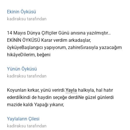
Ekinin Öyküsü
kadiraksu tarafından
14 Mayıs Dünya Çiftçiler Günü anısına yazılmıştır…
EKİNİN ÖYKÜSÜ Karar verdim arkadaşlar,
öyküyeBaşlangıcı yapıyorum, zahireSırasıyla yazacağım
hikâyeDilerim, beğeni
Yünün Öyküsü
kadiraksu tarafından
Koyunları kırkar, yünü verirdi.
Yayla
halkıyla, hal hatır
ederdiİkindi de haydin seçeğe derdiNe güzel günlerdi
mazide kaldı Yapağı yıkanır,
Yaylaların Çilesi
kadiraksu tarafından