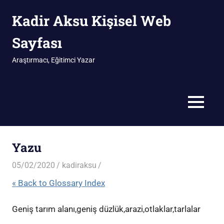
İçeriğe
Kadir Aksu Kişisel Web
geç
Sayfası
Araştırmacı, Eğitimci Yazar
MENÜ
Yazu
05/02/2020
kadiraksu
« Back to Glossary Index
Geniş tarım alanı,geniş düzlük,arazi,otlaklar,tarlalar