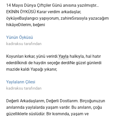
14 Mayıs Dünya Çiftçiler Günü anısına yazılmıştır…
EKİNİN ÖYKÜSÜ Karar verdim arkadaşlar,
öyküyeBaşlangıcı yapıyorum, zahireSırasıyla yazacağım
hikâyeDilerim, beğeni
Yünün Öyküsü
kadiraksu tarafından
Koyunları kırkar, yünü verirdi.
Yayla
halkıyla, hal hatır
ederdiİkindi de haydin seçeğe derdiNe güzel günlerdi
mazide kaldı Yapağı yıkanır,
Yaylaların Çilesi
kadiraksu tarafından
Değerli Arkadaşlarım, Değerli Dostlarım. Birçoğunuzun
anılarında yaylalarda yaşam vardır. Bu anıların, çoğu
güzelliklerle süslüdür. Bir kısmında, yaşam ve