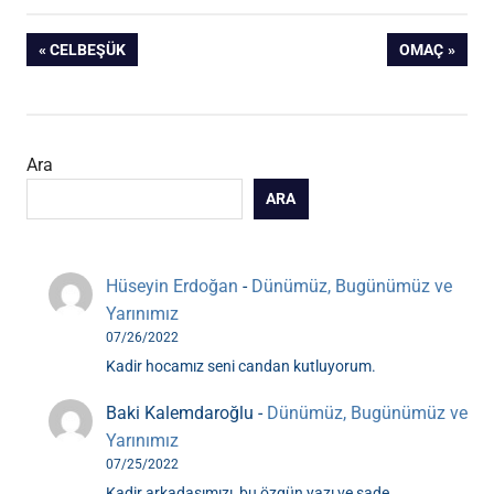
Yazı
ÖNCEKI
SONRAKI
CELBEŞÜK
OMAÇ
YAZI:
YAZI:
gezinmesi
Ara
ARA
Hüseyin Erdoğan
-
Dünümüz, Bugünümüz ve
Yarınımız
07/26/2022
Kadir hocamız seni candan kutluyorum.
Baki Kalemdaroğlu
-
Dünümüz, Bugünümüz ve
Yarınımız
07/25/2022
Kadir arkadaşımızı, bu özgün yazı ve sade