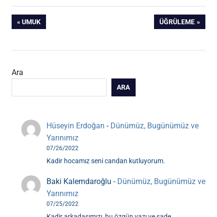
Yazı
ÖNCEKI
SONRAKI
UMUK
ÜĞRÜLEME
YAZI:
YAZI:
gezinmesi
Ara
ARA
Hüseyin Erdoğan
-
Dünümüz, Bugünümüz ve
Yarınımız
07/26/2022
Kadir hocamız seni candan kutluyorum.
Baki Kalemdaroğlu
-
Dünümüz, Bugünümüz ve
Yarınımız
07/25/2022
Kadir arkadaşımızı, bu özgün yazı ve sade