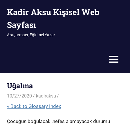
İçeriğe
Kadir Aksu Kişisel Web
geç
Sayfası
Araştırmacı, Eğitimci Yazar
MENÜ
Uğalma
10/27/2020
kadiraksu
« Back to Glossary Index
Çocuğun boğulacak ,nefes alamayacak durumu