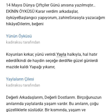
14 Mayıs Dünya Çiftçiler Günü anısına yazılmıştır…
EKİNİN ÖYKÜSÜ Karar verdim arkadaşlar,
öyküyeBaşlangıcı yapıyorum, zahireSırasıyla yazacağım
hikâyeDilerim, beğeni
Yünün Öyküsü
kadiraksu tarafından
Koyunları kırkar, yünü verirdi.
Yayla
halkıyla, hal hatır
ederdiİkindi de haydin seçeğe derdiNe güzel günlerdi
mazide kaldı Yapağı yıkanır,
Yaylaların Çilesi
kadiraksu tarafından
Değerli Arkadaşlarım, Değerli Dostlarım. Birçoğunuzun
anılarında yaylalarda yaşam vardır. Bu anıların, çoğu
güzelliklerle süslüdür. Bir kısmında, yaşam ve