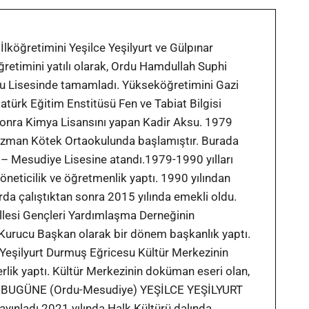
İlköğretimini Yeşilce Yeşilyurt ve Gülpınar
retimini yatılı olarak, Ordu Hamdullah Suphi
u Lisesinde tamamladı. Yükseköğretimini Gazi
atürk Eğitim Enstitüsü Fen ve Tabiat Bilgisi
onra Kimya Lisansını yapan Kadir Aksu. 1979
ızman Kötek Ortaokulunda başlamıştır. Burada
 – Mesudiye Lisesine atandı.1979-1990 yılları
neticilik ve öğretmenlik yaptı. 1990 yılından
arda çalıştıktan sonra 2015 yılında emekli oldu.
lesi Gençleri Yardımlaşma Derneğinin
 Kurucu Başkan olarak bir dönem başkanlık yaptı.
 Yeşilyurt Durmuş Eğricesu Kültür Merkezinin
lik yaptı. Kültür Merkezinin doküman eseri olan,
EN BUGÜNE (Ordu-Mesudiye) YEŞİLCE YEŞİLYURT
yayınladı.2021 yılında Halk Kültürü dalında