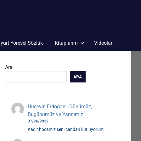
yurt Yöresel Sözlük
Kitaplarım
Videolar
Ara
ARA
Hüseyin Erdoğan
-
Dünümüz,
Bugünümüz ve Yarınımız
07/26/2022
Kadir hocamız seni candan kutluyorum.