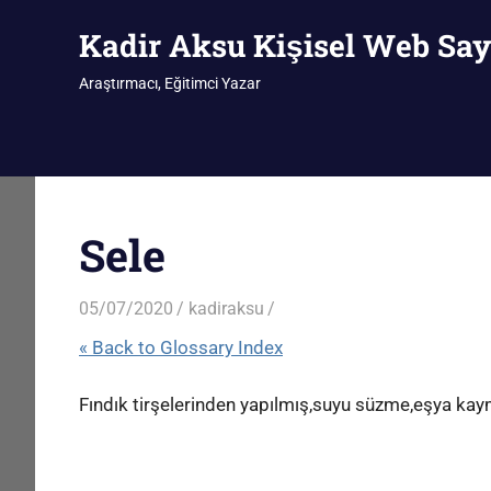
İçeriğe
Kadir Aksu Kişisel Web Say
geç
Araştırmacı, Eğitimci Yazar
Sele
05/07/2020
kadiraksu
« Back to Glossary Index
Fındık tirşelerinden yapılmış,suyu süzme,eşya kayma