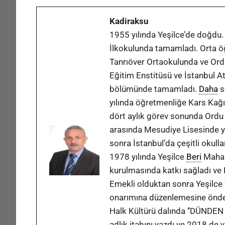
Kadiraksu
1955 yılında Yeşilce’de doğdu. 
İlkokulunda tamamladı. Orta öğ
Tanrıöver Ortaokulunda ve Ord
Eğitim Enstitüsü ve İstanbul At
bölümünde tamamladı.
Daha
s
yılında öğretmenliğe Kars Kağ
dört aylık görev sonunda Ordu
arasında Mesudiye Lisesinde yö
sonra İstanbul’da çeşitli okull
1978 yılında Yeşilce
Beri
Mahal
kurulmasında katkı sağladı ve
Emekli olduktan sonra Yeşilce
onarımına düzenlemesine önder
Halk Kültürü dalında ‘’DÜND
adlık itabını yazdı ve 2018 de 