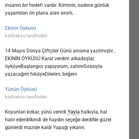
insanın bir hedefi vardır. Kiminin, sadece günlük
yaşantıları ön plana alan sınırlı,
Ekinin Öyküsü
kadiraksu tarafından
14 Mayıs Dünya Çiftçiler Günü anısına yazılmıştır…
EKİNİN ÖYKÜSÜ Karar verdim arkadaşlar,
öyküyeBaşlangıcı yapıyorum, zahireSırasıyla
yazacağım hikâyeDilerim, beğeni
Yünün Öyküsü
kadiraksu tarafından
Koyunları kırkar, yünü verirdi.
Yayla
halkıyla, hal
hatır ederdiİkindi de haydin seçeğe derdiNe güzel
günlerdi mazide kaldı Yapağı yıkanır,