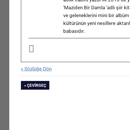
‘Maziden Bir Damla ‘adlı şiir ki
ve geleneklerini mini bir albüm
kültürünün yeni nesillere aktar
babasıdır.
« Sözlüğe Dön
Yazı
ÖNCEKI
ÇEVIRGEÇ
YAZI:
gezinmesi