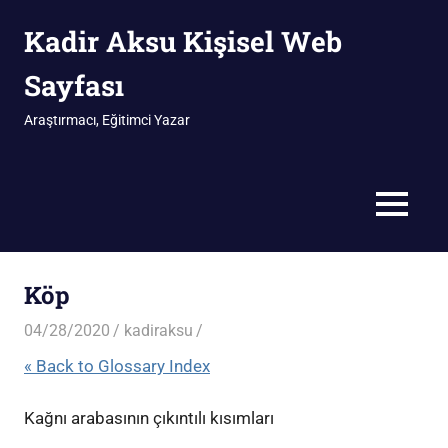
İçeriğe
Kadir Aksu Kişisel Web
geç
Sayfası
Araştırmacı, Eğitimci Yazar
MENÜ
Köp
04/28/2020
kadiraksu
« Back to Glossary Index
Kağnı arabasının çıkıntılı kısımları