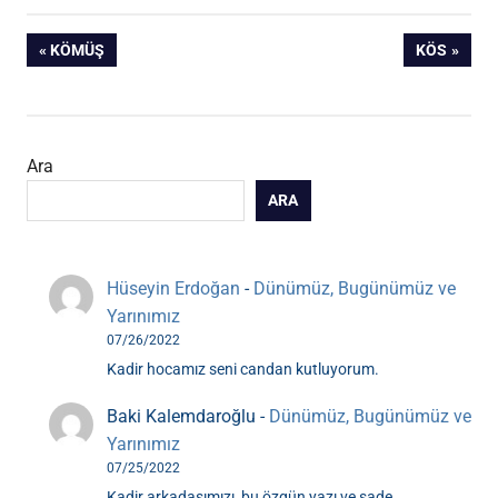
Yazı
ÖNCEKI
SONRAKI
KÖMÜŞ
KÖS
YAZI:
YAZI:
gezinmesi
Ara
ARA
Hüseyin Erdoğan
-
Dünümüz, Bugünümüz ve
Yarınımız
07/26/2022
Kadir hocamız seni candan kutluyorum.
Baki Kalemdaroğlu
-
Dünümüz, Bugünümüz ve
Yarınımız
07/25/2022
Kadir arkadaşımızı, bu özgün yazı ve sade