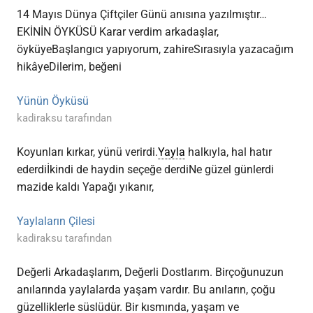
14 Mayıs Dünya Çiftçiler Günü anısına yazılmıştır…
EKİNİN ÖYKÜSÜ Karar verdim arkadaşlar,
öyküyeBaşlangıcı yapıyorum, zahireSırasıyla yazacağım
hikâyeDilerim, beğeni
Yünün Öyküsü
kadiraksu tarafından
Koyunları kırkar, yünü verirdi.
Yayla
halkıyla, hal hatır
ederdiİkindi de haydin seçeğe derdiNe güzel günlerdi
mazide kaldı Yapağı yıkanır,
Yaylaların Çilesi
kadiraksu tarafından
Değerli Arkadaşlarım, Değerli Dostlarım. Birçoğunuzun
anılarında yaylalarda yaşam vardır. Bu anıların, çoğu
güzelliklerle süslüdür. Bir kısmında, yaşam ve