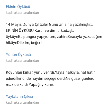
Ekinin Öyküsü
kadiraksu tarafından
14 Mayıs Dünya Çiftçiler Günü anısına yazılmıştır…
EKİNİN ÖYKÜSÜ Karar verdim arkadaşlar,
öyküyeBaşlangıcı yapıyorum, zahireSırasıyla yazacağım
hikâyeDilerim, beğeni
Yünün Öyküsü
kadiraksu tarafından
Koyunları kırkar, yünü verirdi.
Yayla
halkıyla, hal hatır
ederdiİkindi de haydin seçeğe derdiNe güzel günlerdi
mazide kaldı Yapağı yıkanır,
Yaylaların Çilesi
kadiraksu tarafından