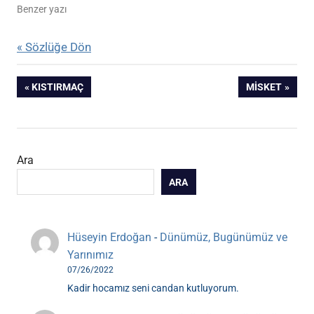
Benzer yazı
« Sözlüğe Dön
Yazı
ÖNCEKI
SONRAKI
KISTIRMAÇ
MISKET
YAZI:
YAZI:
gezinmesi
Ara
ARA
Hüseyin Erdoğan
-
Dünümüz, Bugünümüz ve
Yarınımız
07/26/2022
Kadir hocamız seni candan kutluyorum.