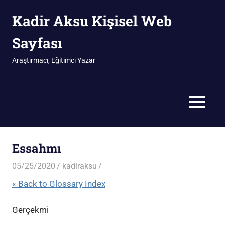
İçeriğe
Kadir Aksu Kişisel Web
geç
Sayfası
Araştırmacı, Eğitimci Yazar
MENÜ
Essahmı
05/25/2020
kadiraksu
« Back to Glossary Index
Gerçekmi