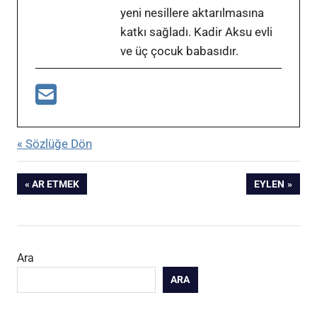
yeni nesillere aktarılmasına
katkı sağladı. Kadir Aksu evli
ve üç çocuk babasıdır.
« Sözlüğe Dön
Yazı
ÖNCEKI
SONRAKI
AR ETMEK
EYLEN
YAZI:
YAZI:
gezinmesi
Ara
ARA