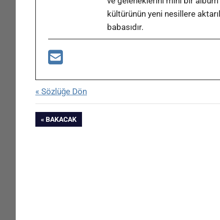
ve geleneklerini mini bir albüm
kültürünün yeni nesillere aktar
babasıdır.
« Sözlüğe Dön
Yazı
ÖNCEKI
BAKACAK
YAZI:
gezinmesi