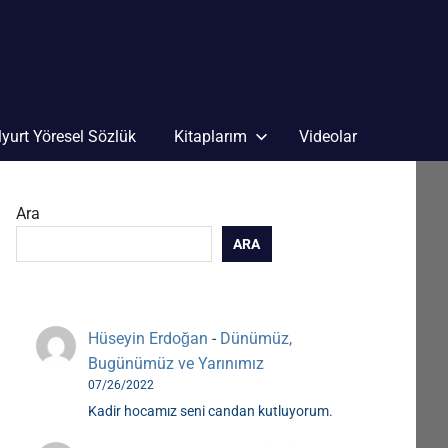
yurt Yöresel Sözlük
Kitaplarım
Videolar
Ara
ARA
Hüseyin Erdoğan
-
Dünümüz,
Bugünümüz ve Yarınımız
07/26/2022
Kadir hocamız seni candan kutluyorum.