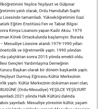
İlköğretimini Yeşilce Yeşilyurt ve Gülpınar
retimini yatılı olarak, Ordu Hamdullah Suphi
u Lisesinde tamamladı. Yükseköğretimini Gazi
atürk Eğitim Enstitüsü Fen ve Tabiat Bilgisi
onra Kimya Lisansını yapan Kadir Aksu. 1979
ızman Kötek Ortaokulunda başlamıştır. Burada
 – Mesudiye Lisesine atandı.1979-1990 yılları
neticilik ve öğretmenlik yaptı. 1990 yılından
arda çalıştıktan sonra 2015 yılında emekli oldu.
lesi Gençleri Yardımlaşma Derneğinin
 Kurucu Başkan olarak bir dönem başkanlık yaptı.
 Yeşilyurt Durmuş Eğricesu Kültür Merkezinin
lik yaptı. Kültür Merkezinin doküman eseri olan,
EN BUGÜNE (Ordu-Mesudiye) YEŞİLCE YEŞİLYURT
yayınladı.2021 yılında Halk Kültürü dalında
tabını yayınladı. Mesudiye yöresinin kültür, yaşam