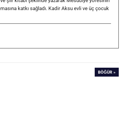
 ve şiir kitabı şeklinde yazarak Mesudiye yöresinin
ılmasına katkı sağladı. Kadir Aksu evli ve üç çocuk
SONRAKI
BÖĞÜR
YAZI: