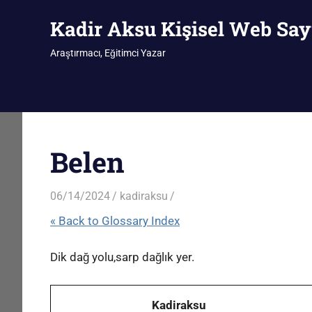
İçeriğe
Kadir Aksu Kişisel Web Say
geç
Araştırmacı, Eğitimci Yazar
Belen
06/14/2024
kadiraksu
« Back to Glossary Index
Dik dağ yolu,sarp dağlık yer.
Kadiraksu