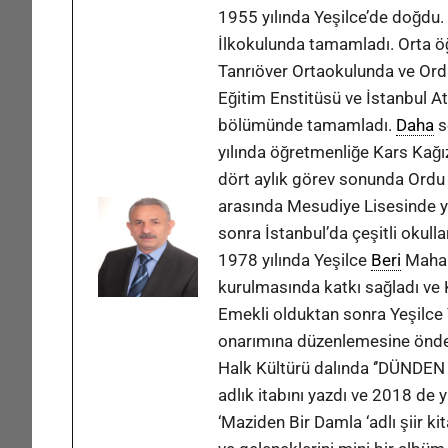
1955 yılında Yeşilce’de doğdu. 
İlkokulunda tamamladı. Orta öğ
Tanrıöver Ortaokulunda ve Ord
Eğitim Enstitüsü ve İstanbul At
bölümünde tamamladı.
Daha
s
yılında öğretmenliğe Kars Kağ
dört aylık görev sonunda Ordu
arasında Mesudiye Lisesinde yö
sonra İstanbul’da çeşitli okull
1978 yılında Yeşilce
Beri
Mahal
kurulmasında katkı sağladı ve
Emekli olduktan sonra Yeşilce
onarımına düzenlemesine önder
Halk Kültürü dalında ‘’DÜND
adlık itabını yazdı ve 2018 de 
‘Maziden Bir Damla ‘adlı şiir ki