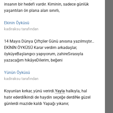
insanın bir hedefi vardır. Kiminin, sadece günlük
yaşantıları ön plana alan sınırlı,
Ekinin Öyküsü
kadiraksu tarafından
14 Mayıs Dünya Çiftçiler Günü anısına yazılmıştır…
EKİNİN ÖYKÜSÜ Karar verdim arkadaşlar,
öyküyeBaşlangıcı yapıyorum, zahireSırasıyla
yazacağım hikâyeDilerim, beğeni
Yünün Öyküsü
kadiraksu tarafından
Koyunları kırkar, yünü verirdi.
Yayla
halkıyla, hal
hatır ederdiİkindi de haydin seçeğe derdiNe güzel
günlerdi mazide kaldı Yapağı yıkanır,